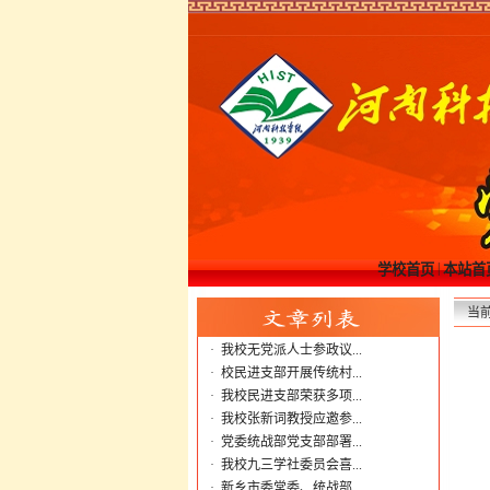
|
学校首页
本站首
当
·
我校无党派人士参政议...
·
校民进支部开展传统村...
·
我校民进支部荣获多项...
·
我校张新词教授应邀参...
·
党委统战部党支部部署...
·
我校九三学社委员会喜...
·
新乡市委常委、统战部...