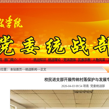
|
|
|
|
|
|
|
|
页
部门简介
统战新闻
统战知识
统战理论
党派团体
民族宗教
人物风采
前位置：
本站首页
>>
统战新闻
>>
正文
校民进支部开展传统村落保护与发展
2026-04-03 09:54
项南 党委统战部