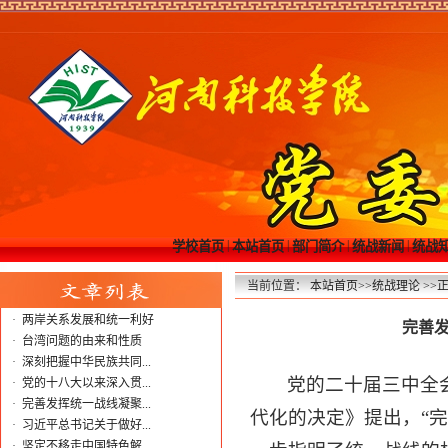
|
|
|
|
学校首页
本站首页
部门简介
统战新闻
统战
当前位置：
本站首页
>>
统战理论
>>
·
两岸关系发展和统一利好
完善
·
台湾问题的由来和性质
·
深刻把握中华民族共同...
党的二十届三中全
·
党的十八大以来深入贯...
·
完善发挥统一战线凝聚...
代化的决定》提出，“
·
习近平总书记关于做好...
·
坚定不移走中国特色解...