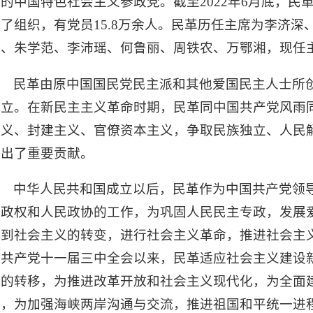
的中国特色社会主义参政党。截至2022年6月底，民
了组织，有党员15.8万余人。民革历任主席为李济
武、朱学范、李沛瑶、何鲁丽、周铁农、万鄂湘，现任
民革由原中国国民党民主派和其他爱国民主人士所创建
成立。在新民主主义革命时期，民革同中国共产党风雨
主义、封建主义、官僚资本主义，争取民族独立、人民
作出了重要贡献。
中华人民共和国成立以后，民革作为中国共产党领
民政权和人民政协的工作，为巩固人民民主专政，发展
义到社会主义的转变，进行社会主义革命，推进社会主
国共产党十一届三中全会以来，民革适应社会主义建设
心的转移，为推进改革开放和社会主义现代化，为全面
谐，为加强海峡两岸沟通与交流，推进祖国和平统一进