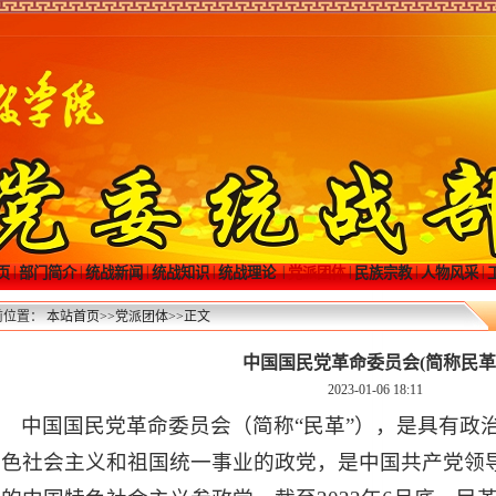
|
|
|
|
|
|
|
|
页
部门简介
统战新闻
统战知识
统战理论
党派团体
民族宗教
人物风采
前位置：
本站首页
>>
党派团体
>>
正文
中国国民党革命委员会(简称民
2023-01-06 18:11
中国国民党革命委员会（简称“民革”），是具有政
特色社会主义和祖国统一事业的政党，是中国共产党领