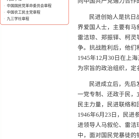
同中国共产党通力合作
·
中国国民党革命委员会章程
·
中国农工民主党章程
民进创始人是抗日
·
九三学社章程
界爱国人士，主要有马
雷洁琼、郑振铎、柯灵
争。抗战胜利后，他们
1945年12月30日
为宗旨的政治组织，定
民进成立后，先后
一党专制、还政于民，
民主力量，民进联络和
1946年6月23日，
进领导人马叙伦、雷洁
中，面对国民党暴徒的铁